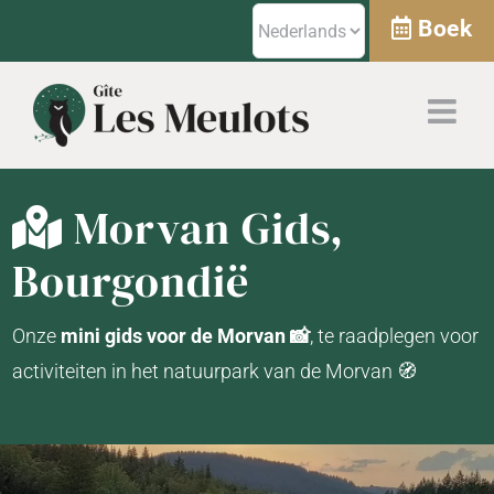
Skip
Boek
to
content
Morvan Gids,
Bourgondië
Onze
mini
gids voor de Morvan 📸
, te raadplegen voor
activiteiten in het natuurpark van de Morvan 🧭​