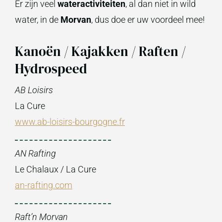
Er zijn veel
wateractiviteiten
, al dan niet in wild
water, in de
Morvan
, dus doe er uw voordeel mee!
Kanoën / Kajakken / Raften /
Hydrospeed
AB Loisirs
La Cure
www.ab-loisirs-bourgogne.fr
AN Rafting
Le Chalaux / La Cure
an-rafting.com
Raft’n Morvan