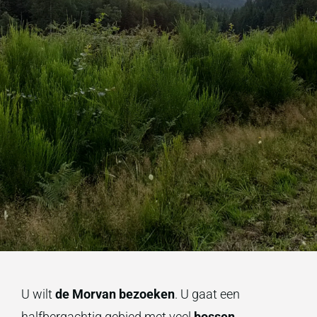
U wilt
de Morvan bezoeken
. U gaat een
halfbergachtig gebied met veel
bossen