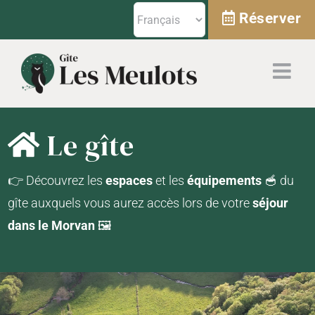
Passer
Réserver
au
contenu
Le gîte
👉​ Découvrez les
espaces
et les
équipements
🥣​ du
gîte auxquels vous aurez accès lors de votre
séjour
dans le Morvan
🖼️​