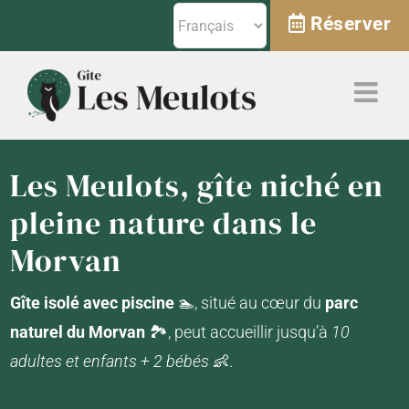
Passer
Réserver
au
contenu
Les Meulots, gîte niché en
pleine nature dans le
Morvan
Gîte isolé avec piscine
🏊​, situé au cœur du
parc
naturel du Morvan
🏞️​, peut accueillir jusqu’à
10
adultes et enfants + 2 bébés​
👶.