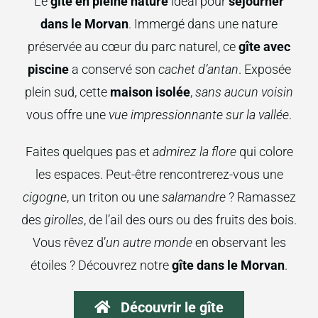
Le
gîte en pleine nature
idéal pour
séjourner
dans le Morvan
. Immergé dans une nature
préservée au cœur du parc naturel, ce
gîte avec
piscine
a conservé son
cachet d’antan
. Exposée
plein sud, cette
maison isolée
,
sans aucun voisin
vous offre une
vue impressionnante sur la vallée
.
Faites quelques pas et
admirez la flore
qui colore
les espaces. Peut-être rencontrerez-vous une
cigogne
, un triton ou une
salamandre
? Ramassez
des
girolles
, de l’ail des ours ou des fruits des bois.
Vous rêvez d’
un autre monde
en observant les
étoiles ? Découvrez notre
gîte dans le Morvan
.
Découvrir le gîte